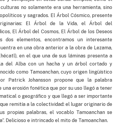
 culturas no solamente era una herramienta, sino
opolíticos y sagrados. El Árbol Cósmico, presente
iginarias: El Árbol de la Vida, el Árbol del
icos, El Árbol del Cosmos, El Árbol de los Deseos
os dos elementos, encontramos un interesante
cuentra en una obra anterior a la obra de Lezama,
Ehécatl), en el que una de sus láminas presenta a
ella del Alba con un hacha y un árbol cortado y
onocido como Tamoanchan, cuyo origen lingüístico
tor Patrick Johansson propone que la palabra
 una erosión fonética que por su uso llegó a tener
amatical o geográfico y que llegó a ser importante
que remitía a la colectividad: el lugar originario de
 sus propias palabras, el vocablo Tamoanchan se
”. Delicioso e intrincado el mito de Tamoanchan.