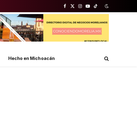
Facebook
X
Instagram
YouTube
TikTok
(Twitter)
Hecho en Michoacán