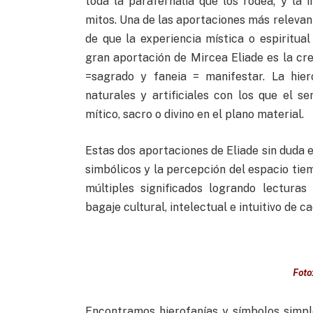
toda la parafernalia que los rodea; y la 
mitos. Una de las aportaciones más relevan
de que la experiencia mística o espiritua
gran aportación de Mircea Eliade es la cr
=sagrado y faneia = manifestar. La hier
naturales y artificiales con los que el s
mítico, sacro o divino en el plano material.
Estas dos aportaciones de Eliade sin duda 
simbólicos y la percepción del espacio tiem
múltiples significados logrando lectura
bagaje cultural, intelectual e intuitivo de 
Foto
Encontramos hierofanías y símbolos simpl