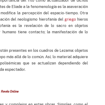
importancia del rito como actualizador de dichos
tes de Eliade a la fenomenología es la aseveración
l modifica la percepción del espacio-tiempo. Otra
eación del neologismo hierofanía del
griego
hieros
ofanía es la revelación de lo sacro en objetos
er humano tiene contacto; la manifestación de lo
están presentes en los cuadros de Lezama: objetos
po más allá de lo común. Así, lo material adquiere
s polisémicas que se actualizan dependiendo del
cada espectador.
: Revés Online
es y complejos en estas obras. Simples, como el