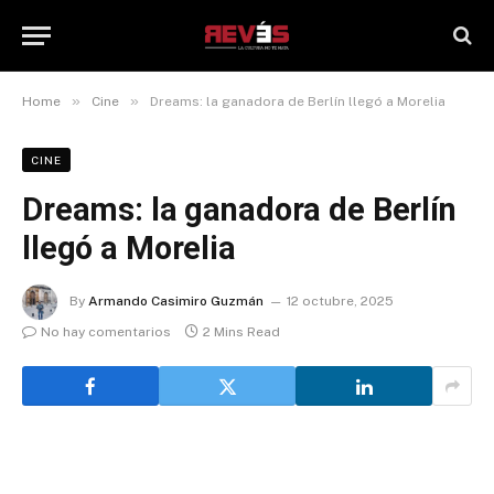
»
»
Home
Cine
Dreams: la ganadora de Berlín llegó a Morelia
CINE
Dreams: la ganadora de Berlín
llegó a Morelia
By
Armando Casimiro Guzmán
12 octubre, 2025
No hay comentarios
2 Mins Read