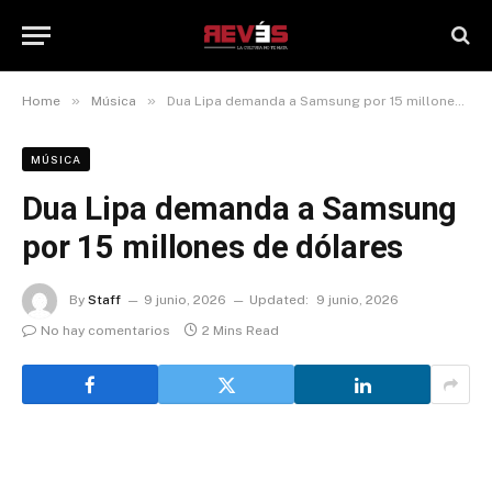
»
»
Home
Música
Dua Lipa demanda a Samsung por 15 millones de dólares
MÚSICA
Dua Lipa demanda a Samsung
por 15 millones de dólares
By
Staff
9 junio, 2026
Updated:
9 junio, 2026
No hay comentarios
2 Mins Read