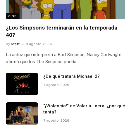
CINE
¿Los Simpsons terminarán en la temporada
40?
By
Staff
8 agosto, 2026
La actriz que interpreta a Bart Simpson, Nancy Cartwright,
afirmó que los The Simpson podría…
¿De qué tratará Michael 2?
7 agosto, 2026
“¡Violencia!” de Valeria Loera: ¿por qué
tanta?
7 agosto, 2026