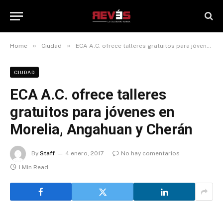
»
»
Home
Ciudad
ECA A.C. ofrece talleres gratuitos para jóvenes en Morelia, Angahuan y Cherán
CIUDAD
ECA A.C. ofrece talleres
gratuitos para jóvenes en
Morelia, Angahuan y Cherán
By
Staff
4 enero, 2017
No hay comentarios
1 Min Read