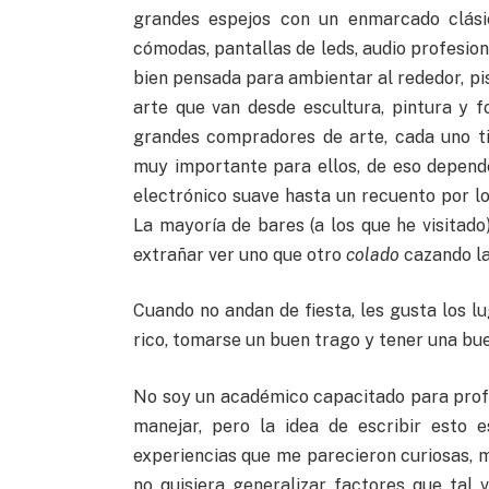
grandes espejos con un enmarcado clásic
cómodas, pantallas de leds, audio profesio
bien pensada para ambientar al rededor, pis
arte que van desde escultura, pintura y 
grandes compradores de arte, cada uno tie
muy importante para ellos, de eso depende
electrónico suave hasta un recuento por los
La mayoría de bares (a los que he visitado
extrañar ver uno que otro
colado
cazando la
Cuando no andan de fiesta, les gusta los l
rico, tomarse un buen trago y tener una bu
No soy un académico capacitado para profu
manejar, pero la idea de escribir esto 
experiencias que me parecieron curiosas, m
no quisiera generalizar factores que tal