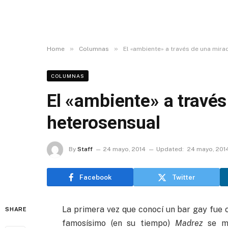
»
»
Home
Columnas
El «ambiente» a través de una mir
COLUMNAS
El «ambiente» a travé
heterosensual
By
Staff
24 mayo, 2014
Updated:
24 mayo, 201
Facebook
Twitter
La primera vez que conocí un bar gay fue c
SHARE
famosísimo (en su tiempo)
Madrez
se mu