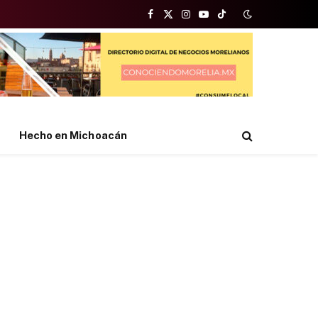
Facebook
X
Instagram
YouTube
TikTok
(Twitter)
Hecho en Michoacán