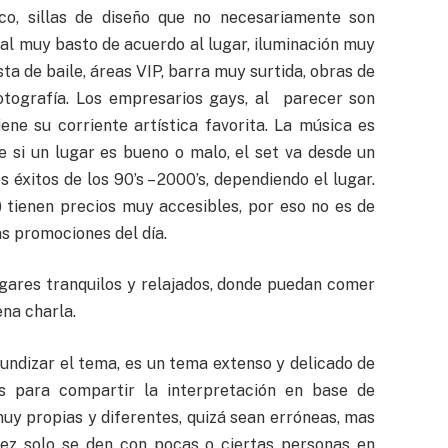
o, sillas de diseño que no necesariamente son
nal muy basto de acuerdo al lugar, iluminación muy
ta de baile, áreas VIP, barra muy surtida
,
obras de
fotografía. Los empresarios gays, al parecer son
ne su corriente artística favorita. La música es
 si un lugar es bueno o malo, el set va desde un
 éxitos de los 90’s – 2000’s, dependiendo el lugar.
) tienen precios muy accesibles, por eso no es de
s promociones del día.
ugares tranquilos y relajados, donde puedan comer
ena charla.
ndizar el tema, es un tema extenso y delicado de
es para compartir la interpretación en base de
uy propias y diferentes, quizá sean erróneas, mas
 vez solo se den con pocas o ciertas personas en