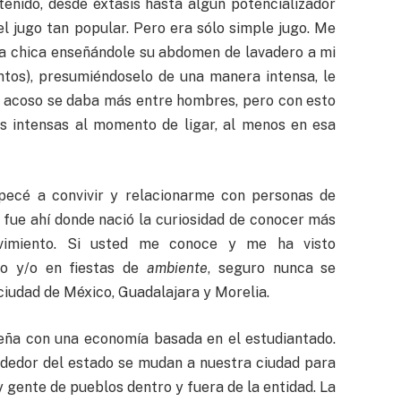
enido, desde éxtasis hasta algún potencializador
l jugo tan popular. Pero era sólo simple jugo. Me
na chica enseñándole su abdomen de lavadero a mi
os), presumiéndoselo de una manera intensa, le
el acoso se daba más entre hombres, pero con esto
s intensas al momento de ligar, al menos en esa
mpecé a convivir y relacionarme con personas de
fue ahí donde nació la curiosidad de conocer más
vimiento. Si usted me conoce y me ha visto
ro y/o en fiestas de
ambiente
, seguro nunca se
 ciudad de México, Guadalajara y Morelia.
eña con una economía basada en el estudiantado.
dedor del estado se mudan a nuestra ciudad para
y gente de pueblos dentro y fuera de la entidad. La