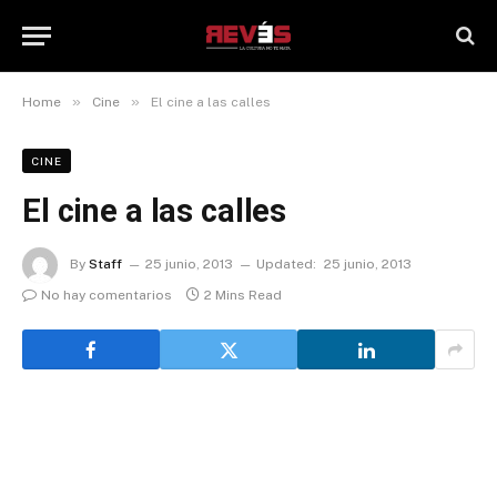
»
»
Home
Cine
El cine a las calles
CINE
El cine a las calles
By
Staff
25 junio, 2013
Updated:
25 junio, 2013
No hay comentarios
2 Mins Read