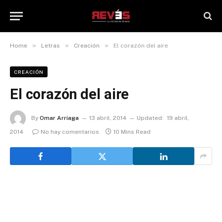
»
»
»
Home
Letras
Creación
El corazón del aire
CREACIÓN
El corazón del aire
By
Omar Arriaga
13 abril, 2014
Updated:
19 abril,
2014
No hay comentarios
10 Mins Read