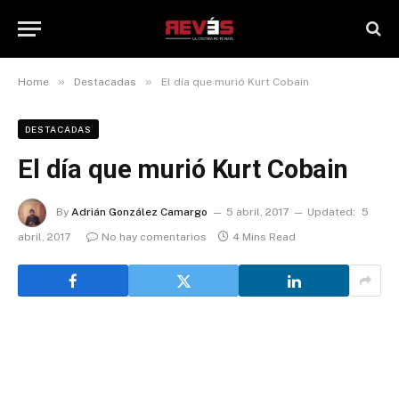
»
»
Home
Destacadas
El día que murió Kurt Cobain
DESTACADAS
El día que murió Kurt Cobain
By
Adrián González Camargo
5 abril, 2017
Updated:
5
abril, 2017
No hay comentarios
4 Mins Read