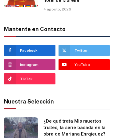
hotel de Morelia
4 agosto, 2026
Mantente en Contacto
Facebook
Twitter
Instagram
YouTube
TikTok
Nuestra Selección
¿De qué trata Mis muertos
tristes, la serie basada en la
obra de Mariana Enrqieuez?