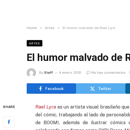
»
»
Home
Artes
El humor malvado de Rael Lyra
ARTES
El humor malvado de R
By
Staff
4 enero, 2012
No hay comentarios
Facebook
Twitter
Rael Lyra
es un artista visual brasileño qu
SHARE
del cómic, trabajando al lado de personali
de BOOM!, además de ilustrar cómics 