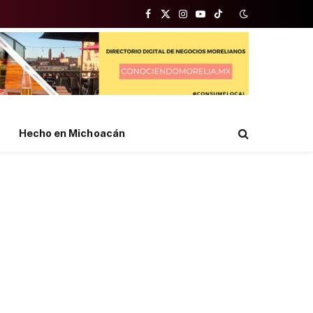
Facebook
X
Instagram
YouTube
TikTok
(Twitter)
Hecho en Michoacán