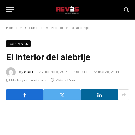
»
»
Home
Columnas
El interior del alebrije
COLUMNAS
El interior del alebrije
By
Staff
27 febrero, 2014
Updated:
22 marzo, 2014
No hay comentarios
7 Mins Read