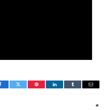
Facebook
Twitter
Pinterest
LinkedIn
Tumblr
Email
Website