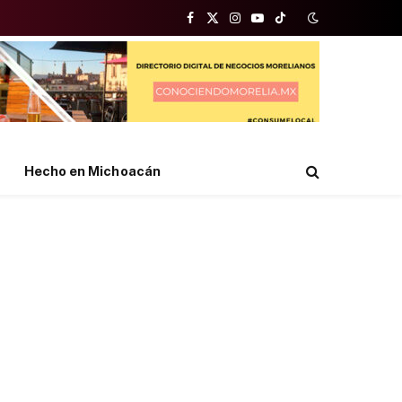
Facebook
X
Instagram
YouTube
TikTok
(Twitter)
Hecho en Michoacán