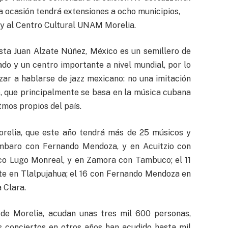
ta ocasión tendrá extensiones a ocho municipios,
 y al Centro Cultural UNAM Morelia.
ista Juan Alzate Núñez, México es un semillero de
ado y un centro importante a nivel mundial, por lo
ar a hablarse de jazz mexicano: no una imitación
no, que principalmente se basa en la música cubana
itmos propios del país.
Morelia, que este año tendrá más de 25 músicos y
mbaro con Fernando Mendoza, y en Acuitzio con
co Lugo Monreal, y en Zamora con Tambuco; el 11
ate en Tlalpujahua; el 16 con Fernando Mendoza en
 Clara.
 de Morelia, acudan unas tres mil 600 personas,
s conciertos en otros años han acudido hasta mil