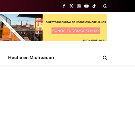
Facebook
X
Instagram
YouTube
TikTok
(Twitter)
Hecho en Michoacán