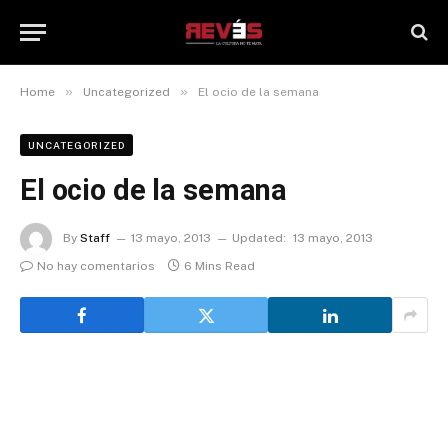
»
»
Home
Uncategorized
El ocio de la semana
UNCATEGORIZED
El ocio de la semana
By
Staff
13 mayo, 2013
Updated:
13 mayo, 2013
No hay comentarios
6 Mins Read