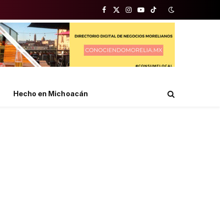
Facebook
X
Instagram
YouTube
TikTok
(Twitter)
Hecho en Michoacán