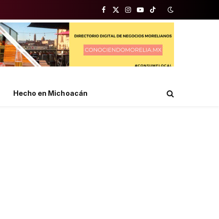
Facebook
X
Instagram
YouTube
TikTok
(Twitter)
Hecho en Michoacán