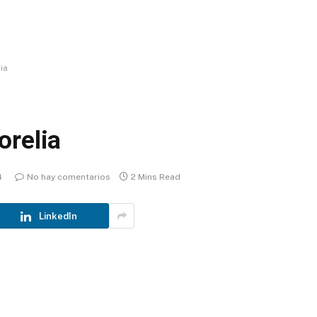
ia
orelia
4
No hay comentarios
2 Mins Read
LinkedIn