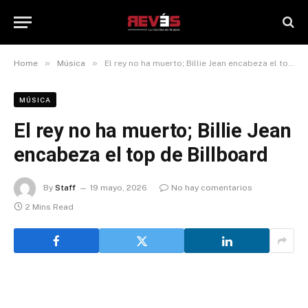
»
»
Home
Música
El rey no ha muerto; Billie Jean encabeza el top de Billboard
MÚSICA
El rey no ha muerto; Billie Jean
encabeza el top de Billboard
By
Staff
19 mayo, 2026
No hay comentarios
2 Mins Read