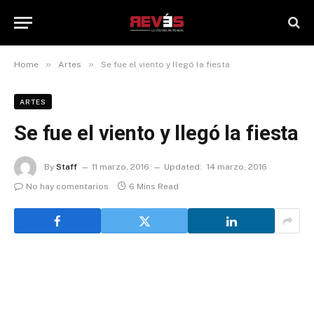
»
»
Home
Artes
Se fue el viento y llegó la fiesta
ARTES
Se fue el viento y llegó la fiesta
By
Staff
11 marzo, 2016
Updated:
14 marzo, 2016
No hay comentarios
6 Mins Read