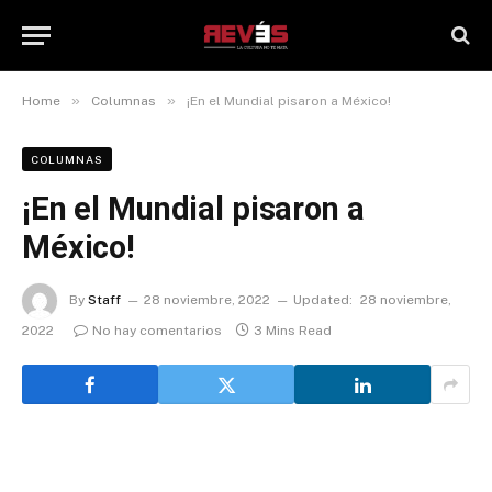
»
»
Home
Columnas
¡En el Mundial pisaron a México!
COLUMNAS
¡En el Mundial pisaron a
México!
By
Staff
28 noviembre, 2022
Updated:
28 noviembre,
2022
No hay comentarios
3 Mins Read