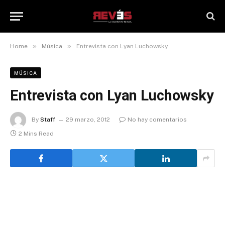
»
»
Home
Música
Entrevista con Lyan Luchowsky
MÚSICA
Entrevista con Lyan Luchowsky
By
Staff
29 marzo, 2012
No hay comentarios
2 Mins Read