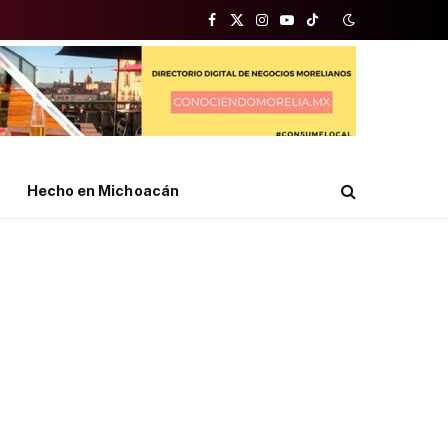
Facebook
X
Instagram
YouTube
TikTok
(Twitter)
Hecho en Michoacán