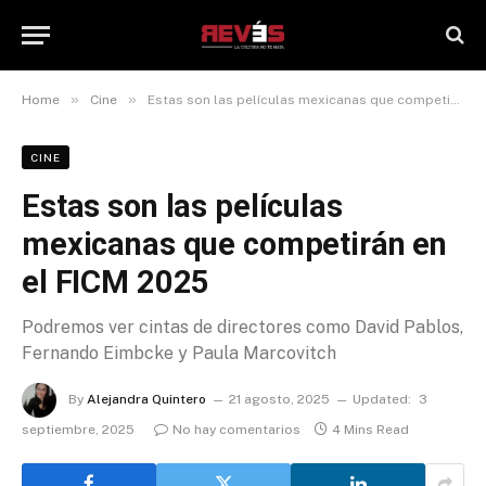
»
»
Home
Cine
Estas son las películas mexicanas que competirán en el FICM 2025
CINE
Estas son las películas
mexicanas que competirán en
el FICM 2025
Podremos ver cintas de directores como David Pablos,
Fernando Eimbcke y Paula Marcovitch
By
Alejandra Quintero
21 agosto, 2025
Updated:
3
septiembre, 2025
No hay comentarios
4 Mins Read