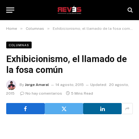
»
»
Home
Columnas
Exhibicionismo, el llamado de la fosa común
COLUMNAS
Exhibicionismo, el llamado de
la fosa común
By
Jorge Amaral
14 agosto, 2015
Updated:
20 agosto,
2015
No hay comentarios
5 Mins Read