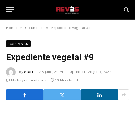
»
»
Home
Columnas
Expediente vegetal #9
COLUMNAS
Expediente vegetal #9
By
Staff
28 julio, 2024
Updated:
29 julio, 2024
No hay comentarios
16 Mins Read