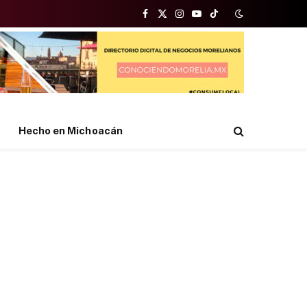
Facebook
X
Instagram
YouTube
TikTok
(Twitter)
Hecho en Michoacán