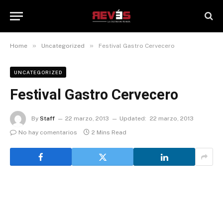
»
»
Home
Uncategorized
Festival Gastro Cervecero
UNCATEGORIZED
Festival Gastro Cervecero
By
Staff
22 marzo, 2013
Updated:
22 marzo, 2013
No hay comentarios
2 Mins Read