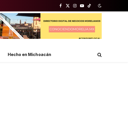
Facebook
X
Instagram
YouTube
TikTok
(Twitter)
Hecho en Michoacán