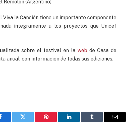
l Remolón (Argentino)
val Viva la Canción tiene un importante componente
stinada íntegramente a los proyectos que Unicef
ualizada sobre el festival en la
web
de Casa de
ita anual, con información de todas sus ediciones.
Facebook
Twitter
Pinterest
LinkedIn
Tumblr
Email