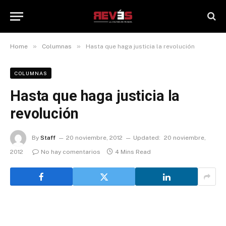
»
»
Home
Columnas
Hasta que haga justicia la revolución
COLUMNAS
Hasta que haga justicia la
revolución
By
Staff
20 noviembre, 2012
Updated:
20 noviembre,
2012
No hay comentarios
4 Mins Read