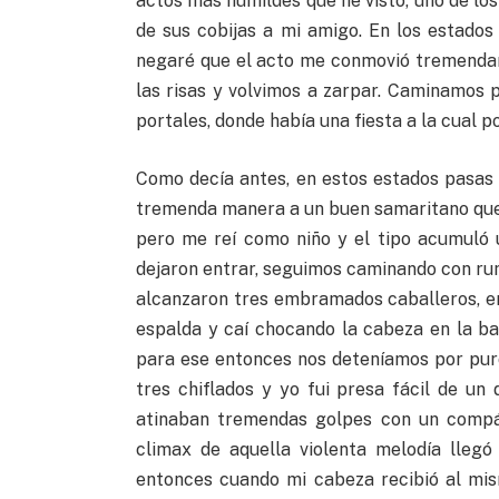
actos más humildes que he visto, uno de los 
de sus cobijas a mi amigo. En los estados 
negaré que el acto me conmovió tremendam
las risas y volvimos a zarpar. Caminamos 
portales, donde había una fiesta a la cual p
Como decía antes, en estos estados pasas 
tremenda manera a un buen samaritano que
pero me reí como niño y el tipo acumuló 
dejaron entrar, seguimos caminando con ru
alcanzaron tres embramados caballeros, e
espalda y caí chocando la cabeza en la ba
para ese entonces nos deteníamos por puro
tres chiflados y yo fui presa fácil de un
atinaban tremendas golpes con un compás
climax de aquella violenta melodía lleg
entonces cuando mi cabeza recibió al mi