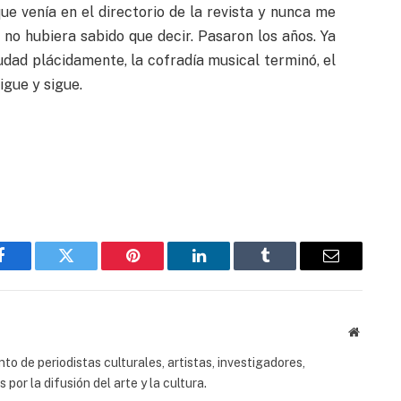
ue venía en el directorio de la revista y nunca me
 no hubiera sabido que decir. Pasaron los años. Ya
dad plácidamente, la cofradía musical terminó, el
igue y sigue.
Facebook
Twitter
Pinterest
LinkedIn
Tumblr
Email
Website
to de periodistas culturales, artistas, investigadores,
or la difusión del arte y la cultura.