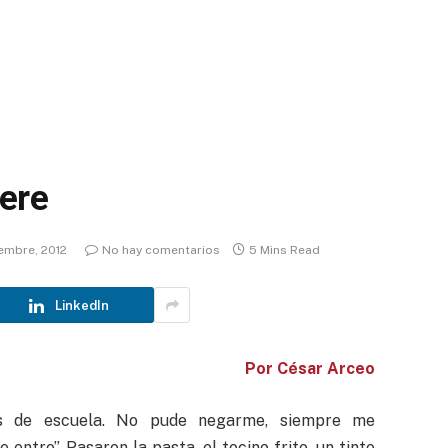
ere
iembre, 2012
No hay comentarios
5 Mins Read
LinkedIn
Por César Arceo
s de escuela. No pude negarme, siempre me
entro”. Pasaron la pasta, el tocino frito, un tinto