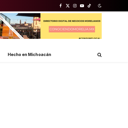
Facebook
X
Instagram
YouTube
TikTok
(Twitter)
Hecho en Michoacán