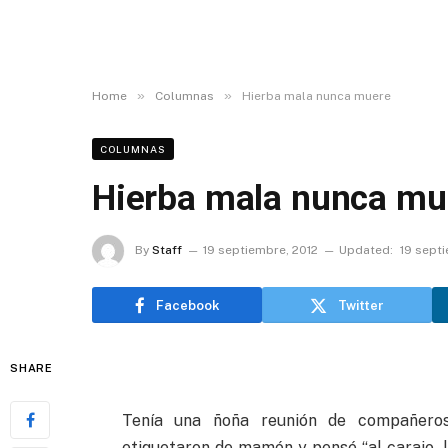
»
»
Home
Columnas
Hierba mala nunca muere
COLUMNAS
Hierba mala nunca mu
By
Staff
19 septiembre, 2012
Updated:
19 sept
Facebook
Twitter
SHARE
Tenía una ñoña reunión de compañero
etiquetaron de mamón y pensé “al carajo, le 