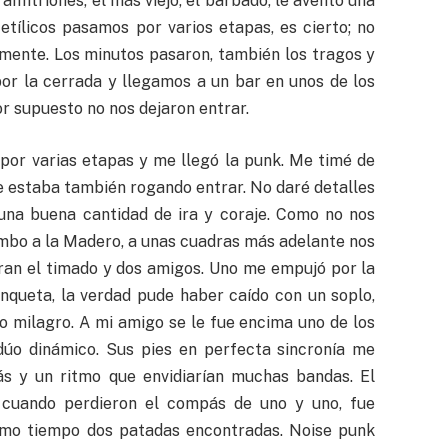
anfitriones, el más viejo, el barbado, le aventó una
etílicos pasamos por varios etapas, es cierto; no
ente. Los minutos pasaron, también los tragos y
por la cerrada y llegamos a un bar en unos de los
or supuesto no nos dejaron entrar.
por varias etapas y me llegó la punk. Me timé de
 estaba también rogando entrar. No daré detalles
una buena cantidad de ira y coraje. Como no nos
mbo a la Madero, a unas cuadras más adelante nos
ran el timado y dos amigos. Uno me empujó por la
nqueta, la verdad pude haber caído con un soplo,
 milagro. A mi amigo se le fue encima uno de los
 dúo dinámico. Sus pies en perfecta sincronía me
 y un ritmo que envidiarían muchas bandas. El
ó cuando perdieron el compás de uno y uno, fue
smo tiempo dos patadas encontradas. Noise punk