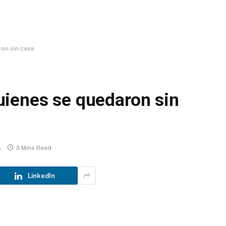
on sin casa
ienes se quedaron sin
s
3 Mins Read
LinkedIn