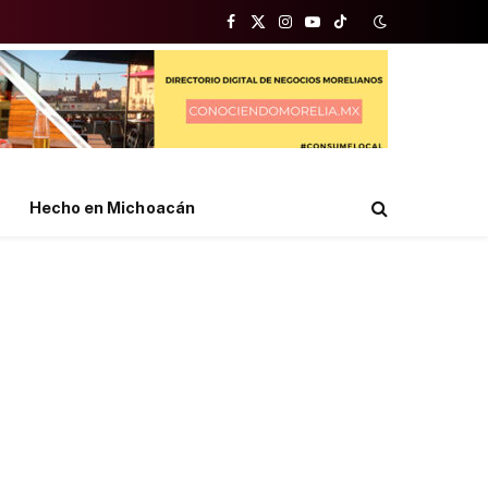
Facebook
X
Instagram
YouTube
TikTok
(Twitter)
Hecho en Michoacán