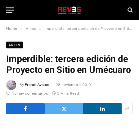
»
»
Home
Artes
Imperdible: tercera edición de Proyecto en Sitio en Umécuaro
ARTES
Imperdible: tercera edición de
Proyecto en Sitio en Umécuaro
By
Erandi Ávalos
28 noviembre, 2019
No hay comentarios
3 Mins Read