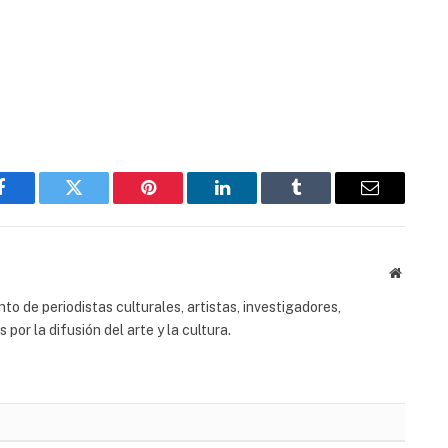
Facebook
Twitter
Pinterest
LinkedIn
Tumblr
Email
Website
to de periodistas culturales, artistas, investigadores,
or la difusión del arte y la cultura.