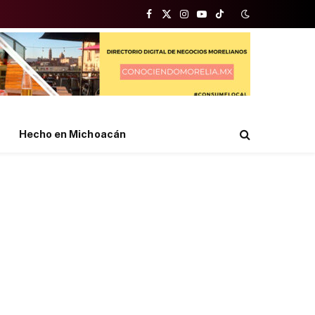
Facebook
X
Instagram
YouTube
TikTok
(Twitter)
Hecho en Michoacán