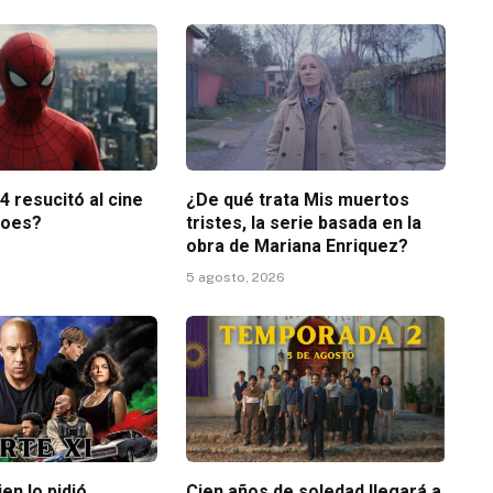
 resucitó al cine
¿De qué trata Mis muertos
roes?
tristes, la serie basada en la
obra de Mariana Enriquez?
5 agosto, 2026
en lo pidió…
Cien años de soledad llegará a