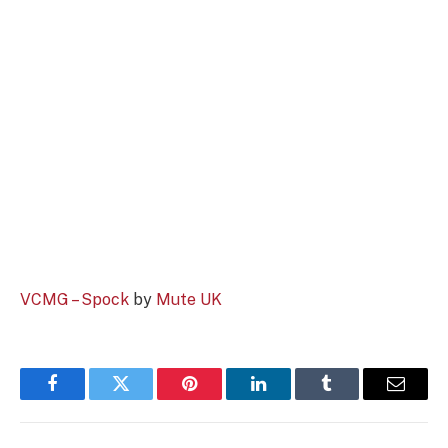
VCMG – Spock
by
Mute UK
Facebook
Twitter
Pinterest
LinkedIn
Tumblr
Email