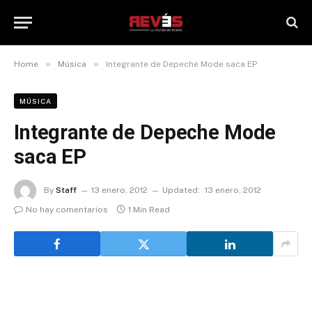
»
»
Home
Música
Integrante de Depeche Mode saca EP
MÚSICA
Integrante de Depeche Mode
saca EP
By
Staff
13 enero, 2012
Updated:
13 enero, 2012
No hay comentarios
1 Min Read