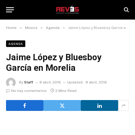
»
»
»
Home
Música
Agenda
Jaime López y Bluesboy García en Morelia
AGENDA
Jaime López y Bluesboy
García en Morelia
By
Staff
8 abril, 2016
Updated:
8 abril, 2016
No hay comentarios
2 Mins Read