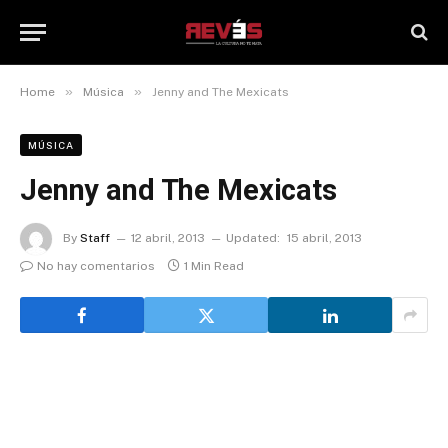
»
»
Home
Música
Jenny and The Mexicats
MÚSICA
Jenny and The Mexicats
By
Staff
12 abril, 2013
Updated:
15 abril, 2013
No hay comentarios
1 Min Read