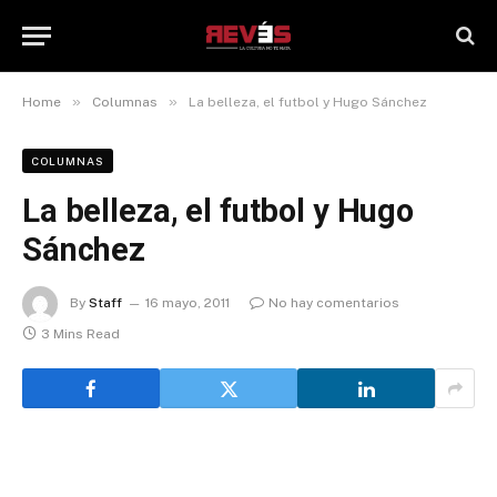
»
»
Home
Columnas
La belleza, el futbol y Hugo Sánchez
COLUMNAS
La belleza, el futbol y Hugo
Sánchez
By
Staff
16 mayo, 2011
No hay comentarios
3 Mins Read