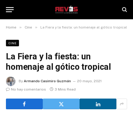
»
»
Home
Cine
La Fiera y la fiesta: un homenaje al gótico tropical
CINE
La Fiera y la fiesta: un
homenaje al gótico tropical
By
Armando Casimiro Guzmán
20 mayo, 2021
No hay comentarios
3 Mins Read