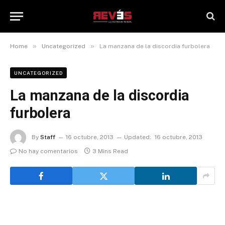
»
»
Home
Uncategorized
La manzana de la discordia furbolera
UNCATEGORIZED
La manzana de la discordia
furbolera
By
Staff
16 octubre, 2013
Updated:
16 octubre, 2013
No hay comentarios
3 Mins Read