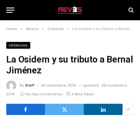
»
»
»
Home
Música
Crónicas
La Osidem y su tributo a Bernal Jiménez
CRÓNICAS
La Osidem y su tributo a Bernal
Jiménez
By
Staff
26 noviembre, 2016
Updated:
28 noviembre,
2016
No hay comentarios
2 Mins Read