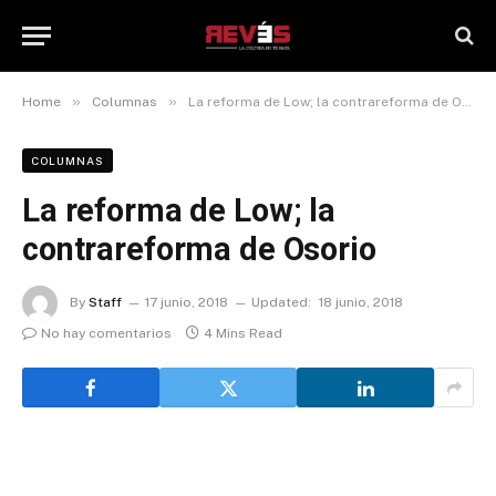
»
»
Home
Columnas
La reforma de Low; la contrareforma de Osorio
COLUMNAS
La reforma de Low; la
contrareforma de Osorio
By
Staff
17 junio, 2018
Updated:
18 junio, 2018
No hay comentarios
4 Mins Read