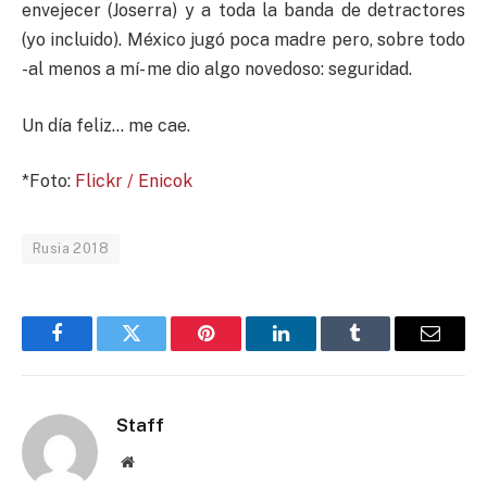
envejecer (Joserra) y a toda la banda de detractores
(yo incluido). México jugó poca madre pero, sobre todo
-al menos a mí- me dio algo novedoso: seguridad.
Un día feliz… me cae.
*Foto:
Flickr / Enicok
Rusia 2018
Facebook
Twitter
Pinterest
LinkedIn
Tumblr
Email
Staff
Website