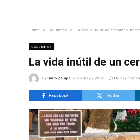
»
»
Home
Columnas
La vida inútil de un certamen literar
COLUMNAS
La vida inútil de un ce
By
Darío Zalapa
29 mayo, 2019
No hay comen
Facebook
Twitter