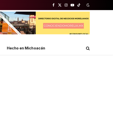
Facebook
X
Instagram
YouTube
TikTok
(Twitter)
Hecho en Michoacán