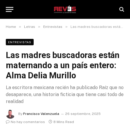
»
»
»
Home
Letras
Entrevistas
Las madres buscadoras están maternando a un país entero: Alma Delia Murillo
ENTREVISTAS
Las madres buscadoras están
maternando a un país entero:
Alma Delia Murillo
La escritora mexicana recién ha publicado Raíz que no
desaparece, una historia ficticia que tiene casi todo de
realidad
By
Francisco Valenzuela
26 septiembre, 2025
No hay comentarios
8 Mins Read