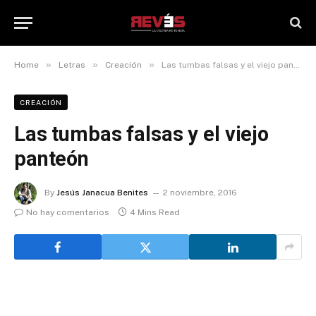
»
»
»
Home
Letras
Creación
Las tumbas falsas y el viejo panteón
CREACIÓN
Las tumbas falsas y el viejo
panteón
By
Jesús Janacua Benites
2 noviembre, 2016
No hay comentarios
4 Mins Read