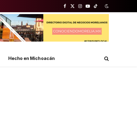
Facebook
X
Instagram
YouTube
TikTok
(Twitter)
Hecho en Michoacán