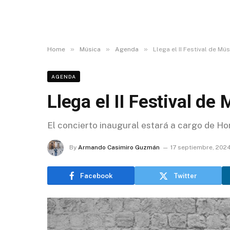
»
»
»
Home
Música
Agenda
Llega el II Festival de Mú
AGENDA
Llega el II Festival de
El concierto inaugural estará a cargo de Ho
By
Armando Casimiro Guzmán
17 septiembre, 202
Facebook
Twitter