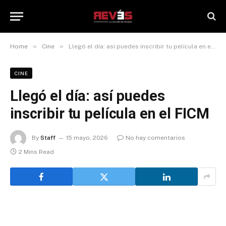
»
»
Home
Cine
Llegó el día: así puedes inscribir tu película en el FICM
CINE
Llegó el día: así puedes
inscribir tu película en el FICM
By
Staff
15 mayo, 2026
No hay comentarios
2 Mins Read