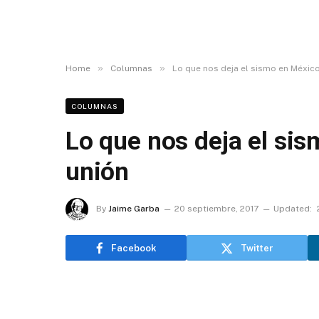
»
»
Home
Columnas
Lo que nos deja el sismo en México
COLUMNAS
Lo que nos deja el sis
unión
By
Jaime Garba
20 septiembre, 2017
Updated:
Facebook
Twitter