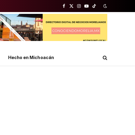
Facebook
X
Instagram
YouTube
TikTok
(Twitter)
Hecho en Michoacán