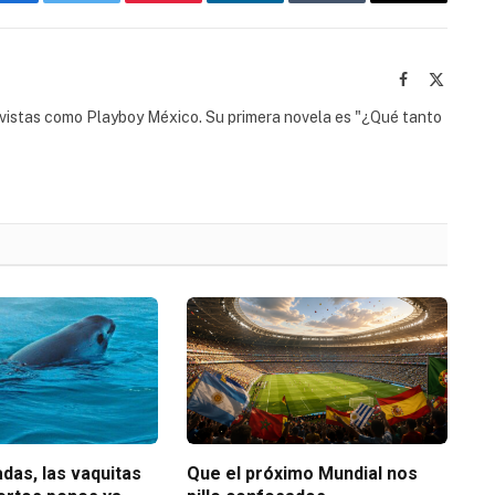
Facebook
Twitter
Pinterest
LinkedIn
Tumblr
Email
Facebook
X
(Twitter
revistas como Playboy México. Su primera novela es "¿Qué tanto
das, las vaquitas
Que el próximo Mundial nos