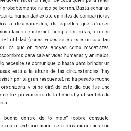
iendo- es sacar lo mejor de cada quien para sanar
ue probablemente nunca se borren. Basta echar un
 cuánta humanidad existe en miles de compatriotas
os o desaparecidos, de aquellos que ofrecen
sus claves de internet, comparten rutas, ofrecen
ital utilidad (pocas veces se aprecia un uso tan
es); los que en tierra apoyan como rescatistas,
escombros para salvar vidas humanas y animales,
lo necesite se comunique, o hasta para brindar un
asas está a la altura de las circunstancias (hay
asistir por la gran respuesta), no ha pasado mucho
organizara, y si se dirá de este día que fue uno
o de luz proveniente de la bondad y el sentido de
nía.
o bueno dentro de lo malo” (pobre consuelo,
e rostro extraordinario de tantos mexicanos que