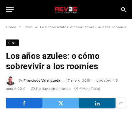
»
»
Home
Cine
Los años azules: o cómo sobrevivir a los roomies
CINE
Los años azules: o cómo
sobrevivir a los roomies
By
Francisco Valenzuela
17 enero, 2019
Updated:
18
enero, 2019
No hay comentarios
4 Mins Read