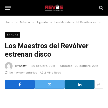
»
»
»
Home
Música
Agenda
Los Maestros del Revólver estrenan disco
AGENDA
Los Maestros del Revólver
estrenan disco
By
Staff
20 octubre, 2015
Updated:
20 octubre, 2015
No hay comentarios
2 Mins Read