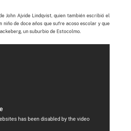
e John Ajvide Lindqvist, quien también escribió el
 un niño de doce años que sufre acoso escolar y que
lackeberg, un suburbio de Estocolmo.