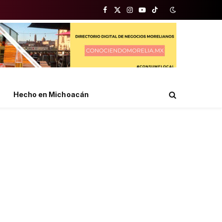
Facebook
X
Instagram
YouTube
TikTok
(Twitter)
Hecho en Michoacán