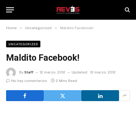
»
»
Home
Uncategorized
Maldito Facebook!
UNCATEGORIZED
Maldito Facebook!
By
Staff
12 marzo, 2012
Updated:
12 marzo, 2012
No hay comentarios
2 Mins Read