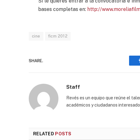
Si le quieres entrar a la convocatoria e inm
bases completas en:
http://www.moreliafil
cine
ficm 2012
SHARE.
Staff
Revés es un equipo que reúne el talen
académicos y ciudadanos interesados p
RELATED
POSTS