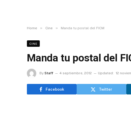
»
»
Home
Cine
Manda tu postal del FICM
CINE
Manda tu postal del F
By
Staff
4 septiembre, 2012
Updated:
12 novie
Facebook
Twitter