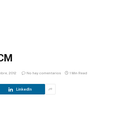
ICM
mbre, 2012
No hay comentarios
1 Min Read
LinkedIn