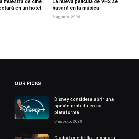
la muestra de cine
La nueva película de VHS se
ectará en un hotel
basará en la música
3 agosto, 2026
OUR PICKS
Disney considera abrir una
opción gratuita en su
plataforma
6 agosto, 2026
Ciudad que brilla: la oscura