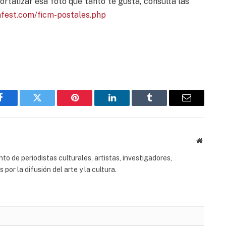
ortalizar esa foto que tanto te gusta, consulta las
mfest.com/ficm-postales.php
Facebook
Twitter
Pinterest
LinkedIn
Tumblr
Email
Website
to de periodistas culturales, artistas, investigadores,
or la difusión del arte y la cultura.