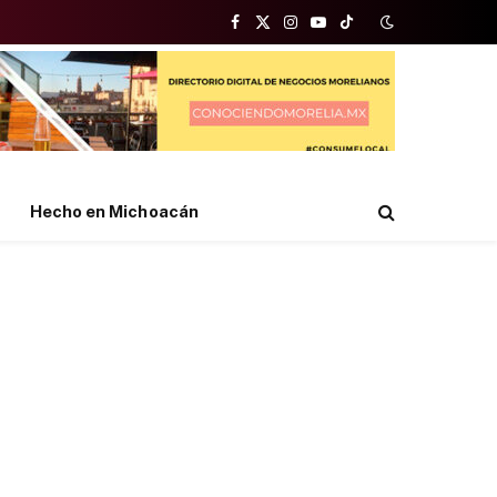
Facebook
X
Instagram
YouTube
TikTok
(Twitter)
Hecho en Michoacán